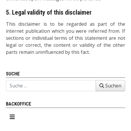
5. Legal validity of this disclaimer
This disclaimer is to be regarded as part of the
internet publication which you were referred from. If
sections or individual terms of this statement are not
legal or correct, the content or validity of the other
parts remain uninfluenced by this fact.
Vorheriger Beitrag: Datenschutzerklärung
Nächster Beitrag: Herzlich Will
Zurück
Weiter
SUCHE
Suchen
Suchen
BACKOFFICE